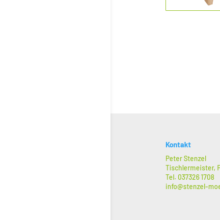
Kontakt
Peter Stenzel
Tischlermeister,
Tel. 037326 1708
info@stenzel-mo