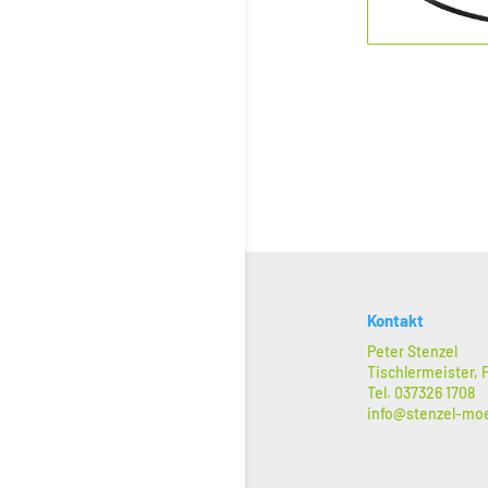
Kontakt
Peter Stenzel
Tischlermeister,
Tel. 037326 1708
info@stenzel-mo